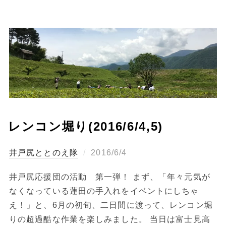
レンコン堀り(2016/6/4,5)
投
ととのえ隊
2016/6/4
稿
井戸尻応援団の活動 第一弾！ まず、「年々元気が
日:
なくなっている蓮田の手入れをイベントにしちゃ
え！」と、6月の初旬、二日間に渡って、レンコン堀
りの超過酷な作業を楽しみました。 当日は富士見高