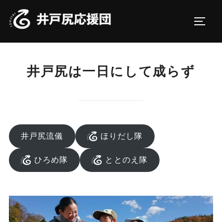
コ
ン
サイド
テ
ン
ツ
井戸尻は一日にして成らず
へ
ス
キ
ッ
プ
井戸尻流儀
ほりだし隊
ひろめ隊
ととのえ隊