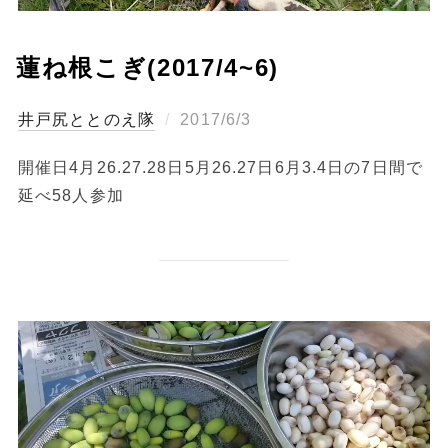
蓮ね根こぎ(2017/4~6)
投
ととのえ隊
2017/6/3
稿
開催日4月26.27.28日5月26.27日6月3.4日の7日間で
日:
延べ58人参加