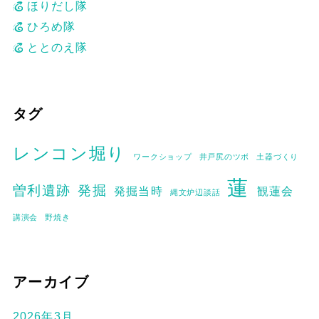
ほりだし隊
ジ
ひろめ隊
ととのえ隊
送
り
タグ
レンコン堀り
ワークショップ
井戸尻のツボ
土器づくり
蓮
曽利遺跡
発掘
発掘当時
観蓮会
縄文炉辺談話
講演会
野焼き
アーカイブ
2026年3月