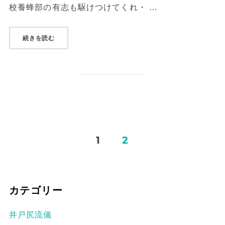
校養蜂部の有志も駆けつけてくれ・ …
“レンコン堀り(2016/6/4,5)”
続きを読む
投
1
2
稿
の
カテゴリー
ペ
井戸尻流儀
ー