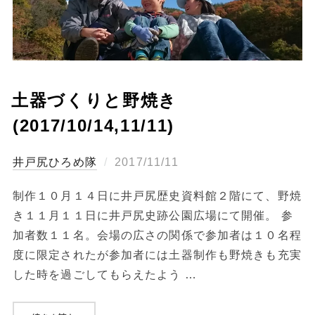
土器づくりと野焼き
(2017/10/14,11/11)
投
ひろめ隊
2017/11/11
稿
制作１０月１４日に井戸尻歴史資料館２階にて、野焼
日:
き１１月１１日に井戸尻史跡公園広場にて開催。 参
加者数１１名。会場の広さの関係で参加者は１０名程
度に限定されたが参加者には土器制作も野焼きも充実
した時を過ごしてもらえたよう …