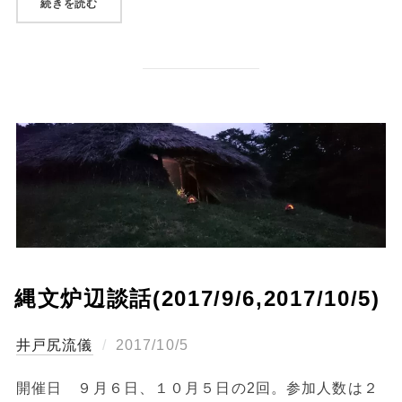
“土器づくりと野焼き(2017/10/14,11/11)”
続きを読む
縄文炉辺談話(2017/9/6,2017/10/5)
投
井戸尻流儀
2017/10/5
稿
開催日 ９月６日、１０月５日の2回。参加人数は２
日: