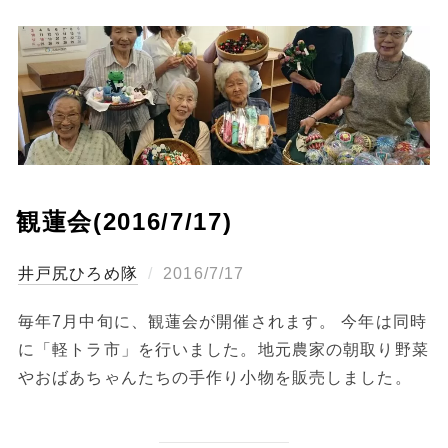
観蓮会(2016/7/17)
投
ひろめ隊
2016/7/17
稿
毎年7月中旬に、観蓮会が開催されます。 今年は同時
日:
に「軽トラ市」を行いました。地元農家の朝取り野菜
やおばあちゃんたちの手作り小物を販売しました。