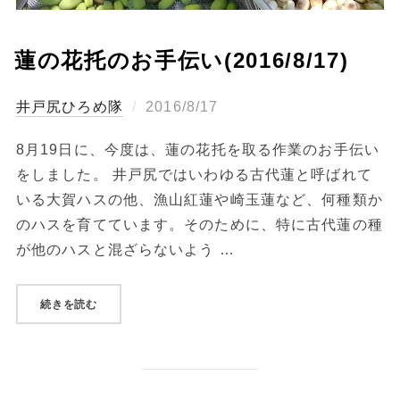
蓮の花托のお手伝い(2016/8/17)
投
ひろめ隊
2016/8/17
稿
8月19日に、今度は、蓮の花托を取る作業のお手伝い
日:
をしました。 井戸尻ではいわゆる古代蓮と呼ばれて
いる大賀ハスの他、漁山紅蓮や崎玉蓮など、何種類か
のハスを育てています。そのために、特に古代蓮の種
が他のハスと混ざらないよう …
“蓮の花托のお手伝い(2016/8/17)”
続きを読む