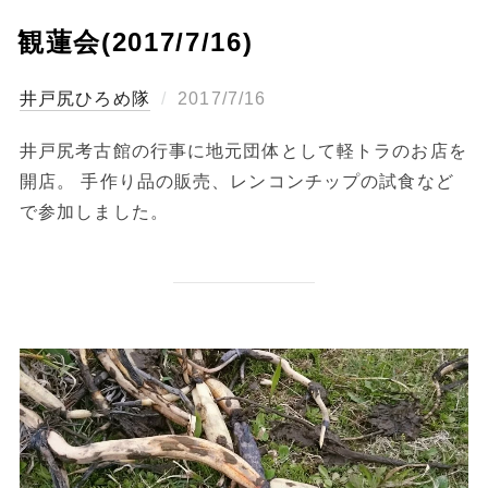
観蓮会(2017/7/16)
投
ひろめ隊
2017/7/16
稿
井戸尻考古館の行事に地元団体として軽トラのお店を
日:
開店。 手作り品の販売、レンコンチップの試食など
で参加しました。