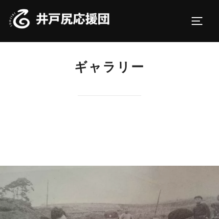
コ
ン
サイド
テ
ン
ツ
ギャラリー
へ
ス
キ
ッ
プ