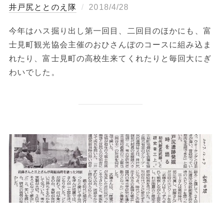
投
ととのえ隊
2018/4/28
稿
今年はハス掘り出し第一回目、二回目のほかにも、富
日:
士見町観光協会主催のおひさんぽのコースに組み込ま
れたり、富士見町の高校生来てくれたりと毎回大にぎ
わいでした。