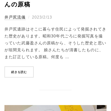
んの原稿
投
井戸尻流儀
2023/2/13
稿
井戸尻遺跡はそこに暮らす住民によって発掘されてき
日:
た歴史があります。昭和30年代ごろに発掘写真を撮
っていた武藤盈さんの原稿から、そうした歴史と思い
が垣間見られます。 娘さんたちが清書したものに、
また訂正している原稿。何度も …
“発掘当時の写真を撮った武藤盈さんの原稿”
続きを読む