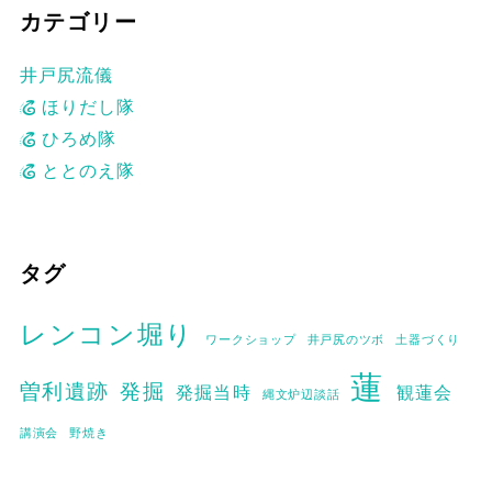
の
カテゴリー
ペ
井戸尻流儀
ー
ほりだし隊
ジ
ひろめ隊
ととのえ隊
送
り
タグ
レンコン堀り
ワークショップ
井戸尻のツボ
土器づくり
蓮
曽利遺跡
発掘
発掘当時
観蓮会
縄文炉辺談話
講演会
野焼き