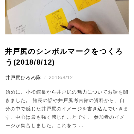
井戸尻のシンボルマークをつくろ
う(2018/8/12)
投
ひろめ隊
2018/8/12
稿
始めに、小松館長から井戸尻の魅力についてお話を聞
日:
きました。 館長の話や井戸尻考古館の資料から、自
分の中で感じた井戸尻のイメージを書き込んでいきま
す。中心は最も強く感じたことです。 参加者のイメ
ージが集合しました。これをつ …