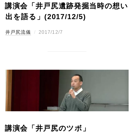
講演会「井戸尻遺跡発掘当時の想い
出を語る」(2017/12/5)
投
井戸尻流儀
2017/12/7
稿
日:
講演会「井戸尻のツボ」