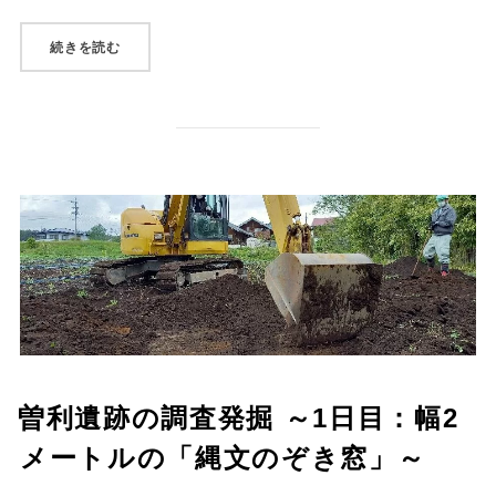
“曽利遺跡の調査発掘 ～2日目：黒い土と茶褐色の土の境
続きを読む
曽利遺跡の調査発掘 ～1日目：幅2
メートルの「縄文のぞき窓」～