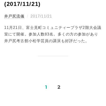
(2017/11/21)
投
井戸尻流儀
2017/11/21
稿
11月21日、富士見町コミュニティープラザ2階大会議
日:
室にて開催。参加人数83名。多くの方の参加があり
井戸尻考古館小松学芸員の講演も好評だった。
投
1
2
稿