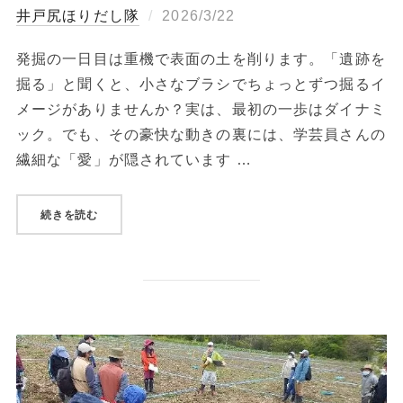
投
ほりだし隊
2026/3/22
稿
発掘の一日目は重機で表面の土を削ります。「遺跡を
日:
掘る」と聞くと、小さなブラシでちょっとずつ掘るイ
メージがありませんか？実は、最初の一歩はダイナミ
ック。でも、その豪快な動きの裏には、学芸員さんの
繊細な「愛」が隠されています …
“曽利遺跡の調査発掘 ～1日目：幅2メートルの「縄文のぞ
続きを読む