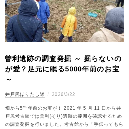
曽利遺跡の調査発掘 ～ 掘らないの
が愛？足元に眠る5000年前のお宝
～
投
ほりだし隊
2026/3/22
稿
畑から5千年前のお宝が！ 2021 年 5 月 11 日から井
日:
戸尻考古館では曽利(そり)遺跡の範囲を確認するため
の調査発掘を行いました。考古館から「手伝ってもら