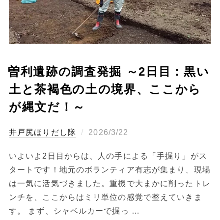
曽利遺跡の調査発掘 ～2日目：黒い
土と茶褐色の土の境界、ここから
が縄文だ！～
投
ほりだし隊
2026/3/22
稿
いよいよ2日目からは、人の手による「手掘り」がス
日:
タートです！地元のボランティア有志が集まり、現場
は一気に活気づきました。重機で大まかに削ったトレ
ンチを、ここからはミリ単位の感覚で整えていきま
す。 まず、シャベルカーで掘っ …