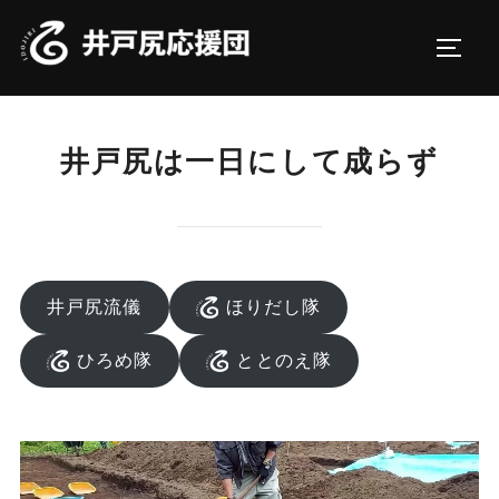
コ
ン
サイド
テ
ン
ツ
井戸尻は一日にして成らず
へ
ス
キ
ッ
プ
井戸尻流儀
ほりだし隊
ひろめ隊
ととのえ隊