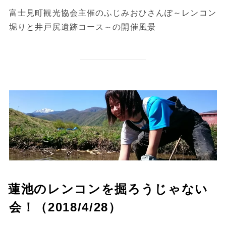
稿
富士見町観光協会主催のふじみおひさんぽ～レンコン
日:
堀りと井戸尻遺跡コース～の開催風景
蓮池のレンコンを掘ろうじゃない
会！（2018/4/28）