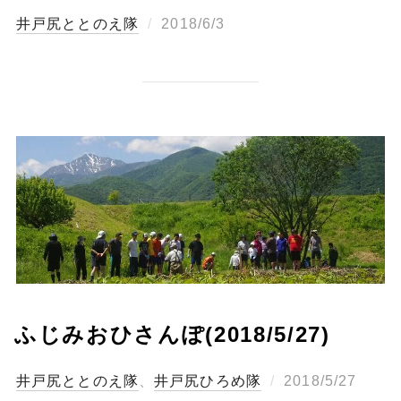
投
ととのえ隊
2018/6/3
稿
日:
ふじみおひさんぽ(2018/5/27)
投
ととのえ隊
、
ひろめ隊
2018/5/27