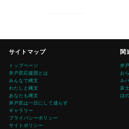
サイトマップ
関
トップページ
井
井戸尻応援団とは
お
みんなで縄文
ル
わたしと縄文
富
あなたも縄文
ほ
井戸尻は一日にして成らず
ギャラリー
プライバシーポリシー
サイトポリシー