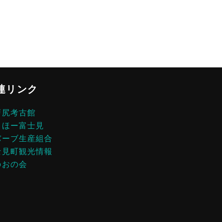
連リンク
戸尻考古館
らほー富士見
バーブ生産組合
士見町観光情報
のおの会