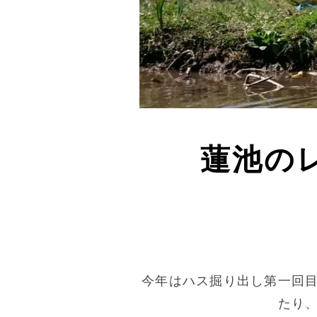
蓮池の
今年はハス掘り出し第一回
たり