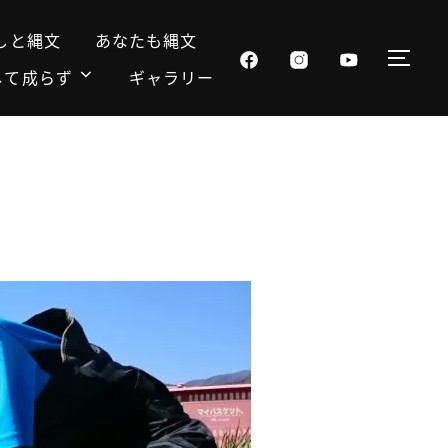
しと縄文
あなたも縄文
サイ
して成らず
ギャラリー