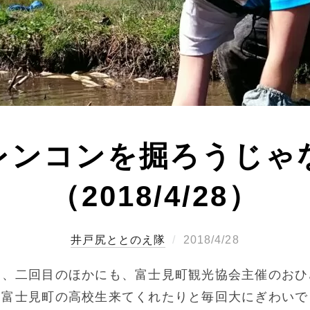
レンコンを掘ろうじゃ
（2018/4/28）
投
ととのえ隊
2018/4/28
稿
目、二回目のほかにも、富士見町観光協会主催のおひ
日:
、富士見町の高校生来てくれたりと毎回大にぎわいで