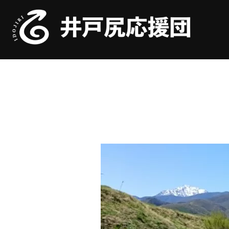
コ
ン
テ
ン
ツ
へ
ス
キ
ッ
プ