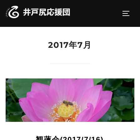
コ
ン
サイド
テ
ン
ツ
2017年7月
へ
ス
キ
ッ
プ
観蓮会(2017/7/16)