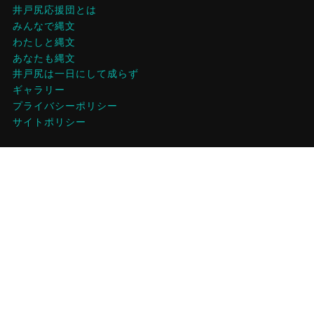
井戸尻応援団とは
みんなで縄文
わたしと縄文
あなたも縄文
井戸尻は一日にして成らず
ギャラリー
プライバシーポリシー
サイトポリシー
関連リンク
井戸尻考古館
おらほー富士見
ルバーブ生産組合
富士見町観光情報
ほのおの会