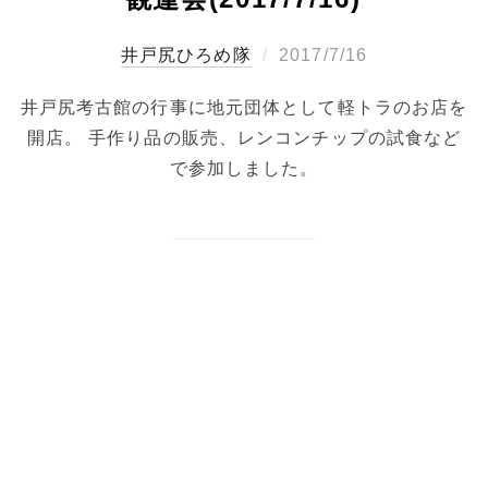
投
ひろめ隊
2017/7/16
稿
井戸尻考古館の行事に地元団体として軽トラのお店を
日:
開店。 手作り品の販売、レンコンチップの試食など
で参加しました。