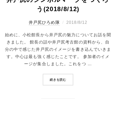
う(2018/8/12)
投
ひろめ隊
2018/8/12
稿
始めに、小松館長から井戸尻の魅力についてお話を聞
日:
きました。 館長の話や井戸尻考古館の資料から、自
分の中で感じた井戸尻のイメージを書き込んでいきま
す。中心は最も強く感じたことです。 参加者のイメ
ージが集合しました。これをつ …
“井戸尻のシンボルマークをつくろう(2
続きを読む