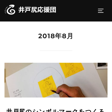
コ
ン
サイド
テ
ン
ツ
2018年8月
へ
ス
キ
ッ
プ
井戸尻のシンボルマークをつくろ