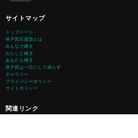
サイトマップ
トップページ
井戸尻応援団とは
みんなで縄文
わたしと縄文
あなたも縄文
井戸尻は一日にして成らず
ギャラリー
プライバシーポリシー
サイトポリシー
関連リンク
井戸尻考古館
おらほー富士見
ルバーブ生産組合