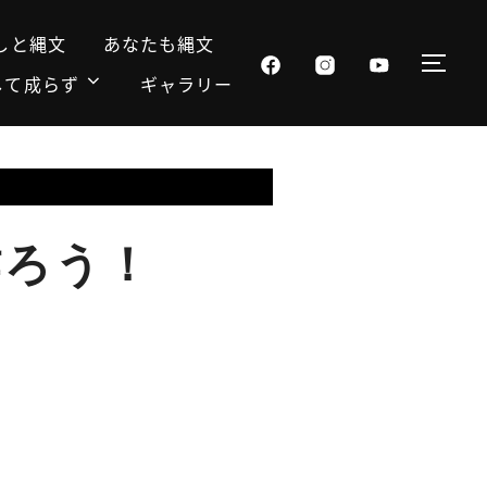
しと縄文
あなたも縄文
サイ
して成らず
ギャラリー
作ろう！