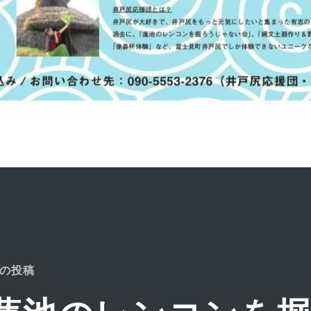
前
の投稿
の