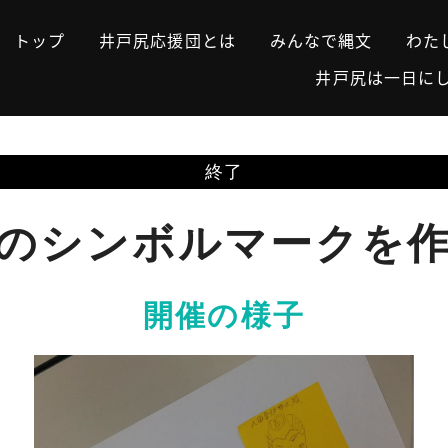
トップ
井戸尻応援団とは
みんなで縄文
わた
井戸尻は一日に
終了
のシンボルマークを
開催の様子