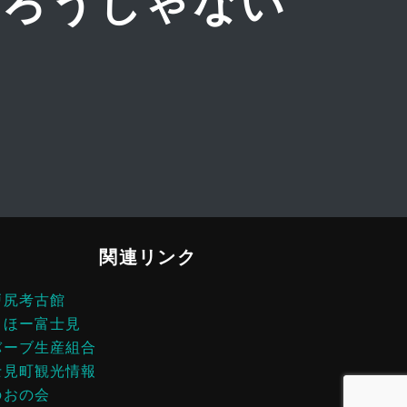
掘ろうじゃない
関連リンク
戸尻考古館
らほー富士見
バーブ生産組合
士見町観光情報
のおの会