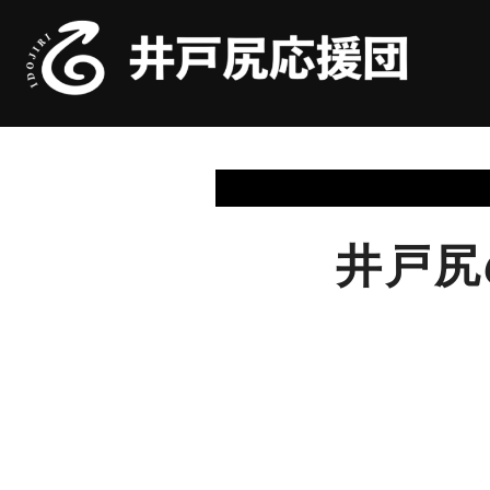
コ
ン
テ
ン
ツ
へ
ス
井戸尻
キ
ッ
プ