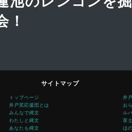
蓮池のレンコンを
投
稿
会！
サイトマップ
トップページ
井
井戸尻応援団とは
お
みんなで縄文
ル
わたしと縄文
富
あなたも縄文
ほ