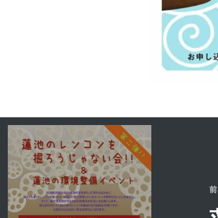
投
稿
ナ
ビ
前
ゲ