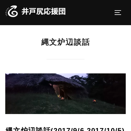
コ
ン
サイド
テ
ン
ツ
縄文炉辺談話
へ
ス
キ
ッ
プ
縄文炉辺談話(2017/9/6,2017/10/5)