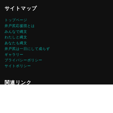
サイトマップ
トップページ
井戸尻応援団とは
みんなで縄文
わたしと縄文
あなたも縄文
井戸尻は一日にして成らず
ギャラリー
プライバシーポリシー
サイトポリシー
関連リンク
井戸尻考古館
おらほー富士見
ルバーブ生産組合
富士見町観光情報