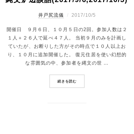
投
井戸尻流儀
2017/10/5
稿
開催日 ９月６日、１０月５日の2回。参加人数は２
日:
１人＋２６人で延べ４７人。 当初９月のみを計画し
ていたが、お断りした方がその時点で１０人以上お
り、１０月に追加開催した。 復元住居を使い幻想的
な雰囲気の中、参加者を縄文の世 …
“縄文炉辺談話(2017/9/6,2017/1
続きを読む