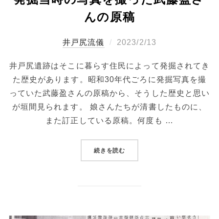
んの原稿
投
井戸尻流儀
2023/2/13
稿
井戸尻遺跡はそこに暮らす住民によって発掘されてき
日:
た歴史があります。昭和30年代ごろに発掘写真を撮
っていた武藤盈さんの原稿から、そうした歴史と思い
が垣間見られます。 娘さんたちが清書したものに、
また訂正している原稿。何度も …
“発掘当時の写真を撮った武藤盈
続きを読む