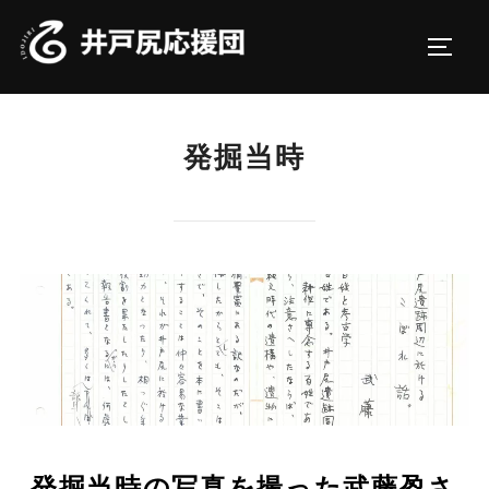
コ
ン
サイド
テ
ン
ツ
発掘当時
へ
ス
キ
ッ
プ
発掘当時の写真を撮った武藤盈さ