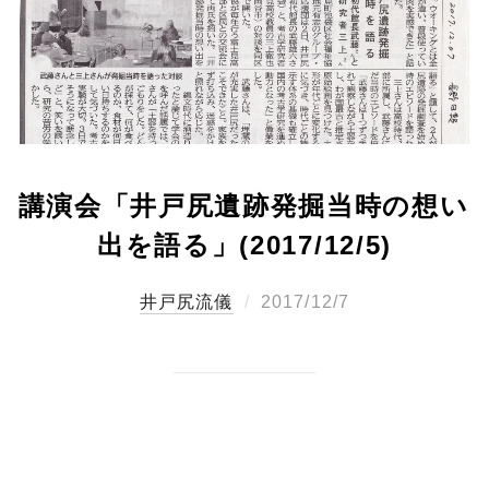
講演会「井戸尻遺跡発掘当時の想い
出を語る」(2017/12/5)
投
井戸尻流儀
2017/12/7
稿
日: