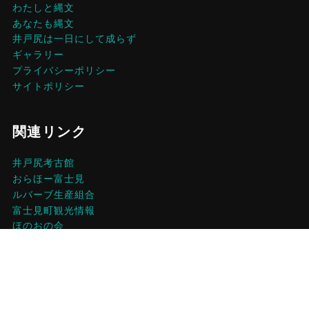
わたしと縄文
あなたも縄文
井戸尻は一日にして成らず
ギャラリー
プライバシーポリシー
サイトポリシー
関連リンク
井戸尻考古館
おらほー富士見
ルバーブ生産組合
富士見町観光情報
ほのおの会
プライバシーポリシー
Direction ＆ Customized by SOMEGOOD, Inc.