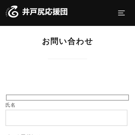
コ
ン
サイド
テ
ン
ツ
お問い合わせ
へ
ス
キ
ッ
プ
氏名